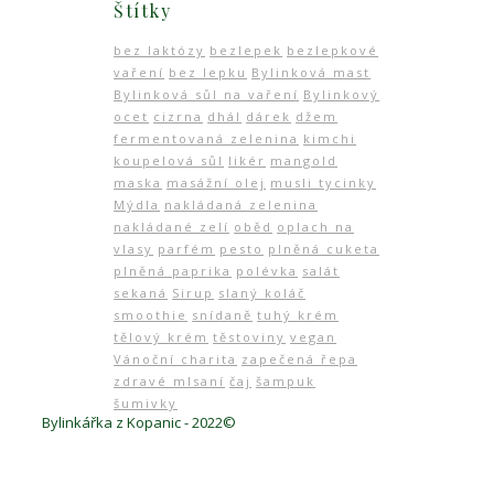
Štítky
bez laktózy
bezlepek
bezlepkové
vaření
bez lepku
Bylinková mast
Bylinková sůl na vaření
Bylinkový
ocet
cizrna
dhál
dárek
džem
fermentovaná zelenina
kimchi
koupelová sůl
likér
mangold
maska
masážní olej
musli tycinky
Mýdla
nakládaná zelenina
nakládané zelí
oběd
oplach na
vlasy
parfém
pesto
plněná cuketa
plněná paprika
polévka
salát
sekaná
Sirup
slaný koláč
smoothie
snídaně
tuhý krém
tělový krém
těstoviny
vegan
Vánoční charita
zapečená řepa
zdravé mlsaní
čaj
šampuk
šumivky
Bylinkářka z Kopanic - 2022©