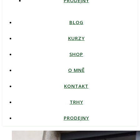
PRODEJNY
BLOG
KURZY
SHOP
O MNĚ
KONTAKT
TRHY
PRODEJNY