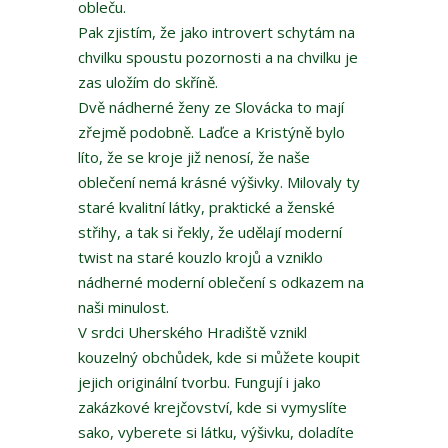
obleču.
Pak zjistím, že jako introvert schytám na
chvilku spoustu pozornosti a na chvilku je
zas uložím do skříně.
Dvě nádherné ženy ze Slovácka to mají
zřejmě podobně. Laďce a Kristýně bylo
líto, že se kroje již nenosí, že naše
oblečení nemá krásné výšivky. Milovaly ty
staré kvalitní látky, praktické a ženské
střihy, a tak si řekly, že udělají moderní
twist na staré kouzlo krojů a vzniklo
nádherné moderní oblečení s odkazem na
naši minulost.
V srdci Uherského Hradiště vznikl
kouzelný obchůdek, kde si můžete koupit
jejich originální tvorbu. Fungují i jako
zakázkové krejčovství, kde si vymyslíte
sako, vyberete si látku, výšivku, doladíte