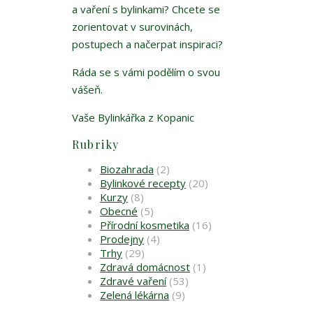
a vaření s bylinkami? Chcete se
zorientovat v surovinách,
postupech a načerpat inspiraci?
Ráda se s vámi podělím o svou
vášeň.
Vaše Bylinkářka z Kopanic
Rubriky
Biozahrada
(2)
Bylinkové recepty
(20)
Kurzy
(8)
Obecné
(5)
Přírodní kosmetika
(16)
Prodejny
(4)
Trhy
(29)
Zdravá domácnost
(1)
Zdravé vaření
(53)
Zelená lékárna
(9)