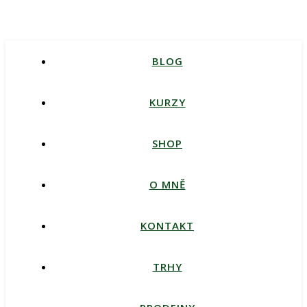
BLOG
KURZY
SHOP
O MNĚ
KONTAKT
TRHY