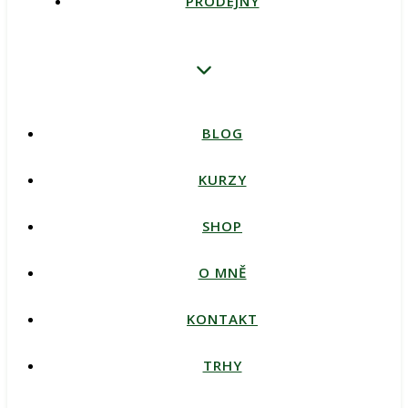
PRODEJNY
BLOG
KURZY
SHOP
O MNĚ
KONTAKT
TRHY