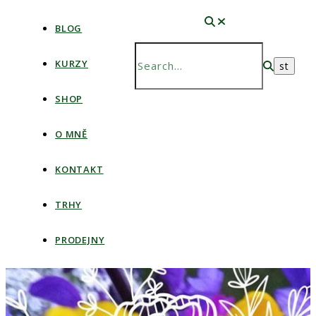
BLOG
KURZY
SHOP
O MNĚ
KONTAKT
TRHY
PRODEJNY