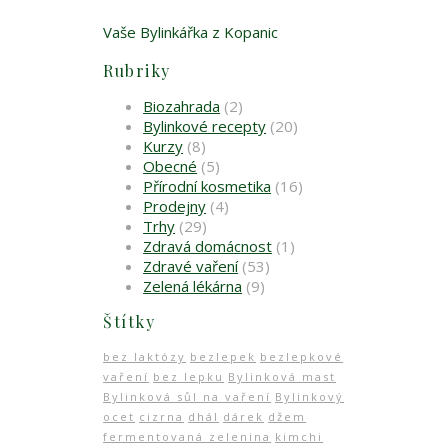
Vaše Bylinkářka z Kopanic
Rubriky
Biozahrada
(2)
Bylinkové recepty
(20)
Kurzy
(8)
Obecné
(5)
Přírodní kosmetika
(16)
Prodejny
(4)
Trhy
(29)
Zdravá domácnost
(1)
Zdravé vaření
(53)
Zelená lékárna
(9)
Štítky
bez laktózy
bezlepek
bezlepkové
vaření
bez lepku
Bylinková mast
Bylinková sůl na vaření
Bylinkový
ocet
cizrna
dhál
dárek
džem
fermentovaná zelenina
kimchi