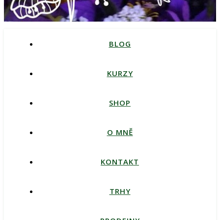
BLOG
KURZY
SHOP
O MNĚ
KONTAKT
TRHY