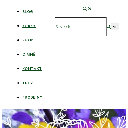
BLOG
KURZY
SHOP
O MNĚ
KONTAKT
TRHY
PRODEJNY