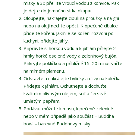
misky a 3x přelijte vroucí vodou z konvice. Pak
je dejte do jemného sítka okapat.
Oloupejte, nakrájejte cibuli na proužky a na ghí
nebo na oleji nechte opéct. K opečené cibulce
přidejte koření. Jakmile se koření rozvoní po
kuchyni, přidejte jáhly.
Připravte si horkou vodu a k jáhlám přilejte 2
hrnky horké osolené vody a zeleninový bujón.
Přikryjte pokličkou a přibližně 15–20 minut vařte
na mírném plamenu.
Odstavte a nakrájejte bylinky a olivy na kolečka.
Přidejte k jáhlám. Ochutnejte a dochuťte
kvalitním olivovým olejem, solí a čerstvě
umletým pepřem.
Podávat můžete k masu, k pečené zelenině
nebo v mém případě jako součást – Buddha
bowl – barevné Buddhovy misky.