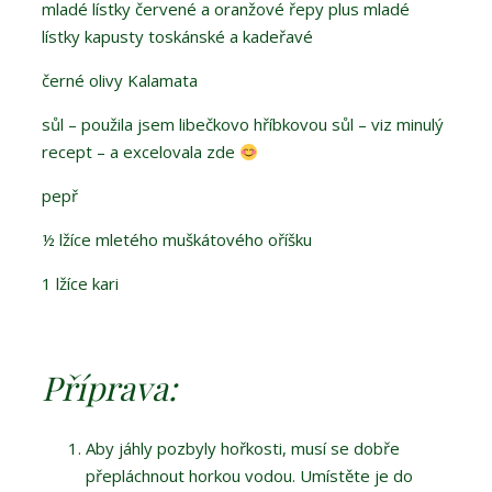
mladé lístky červené a oranžové řepy plus mladé
lístky kapusty toskánské a kadeřavé
černé olivy Kalamata
sůl – použila jsem libečkovo hříbkovou sůl – viz minulý
recept – a excelovala zde
pepř
½ lžíce mletého muškátového oříšku
1 lžíce kari
Příprava:
Aby jáhly pozbyly hořkosti, musí se dobře
přepláchnout horkou vodou. Umístěte je do