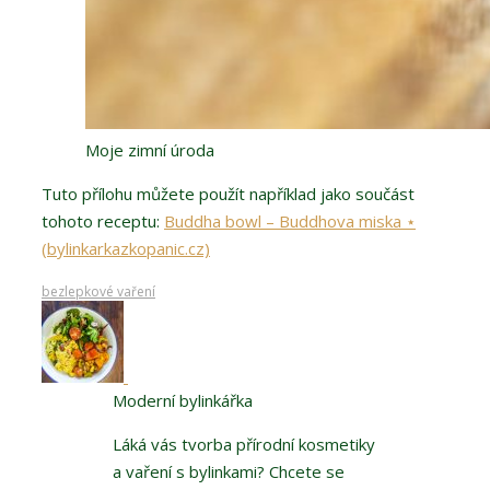
Moje zimní úroda
Tuto přílohu můžete použít například jako součást
tohoto receptu:
Buddha bowl – Buddhova miska ⋆
(bylinkarkazkopanic.cz)
bezlepkové vaření
Moderní bylinkářka
Láká vás tvorba přírodní kosmetiky
a vaření s bylinkami? Chcete se