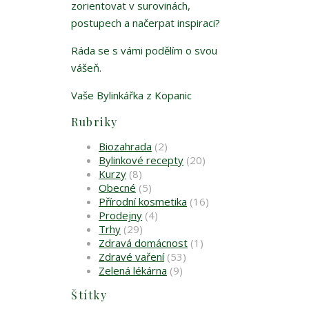
zorientovat v surovinách,
postupech a načerpat inspiraci?
Ráda se s vámi podělím o svou
vášeň.
Vaše Bylinkářka z Kopanic
Rubriky
Biozahrada
(2)
Bylinkové recepty
(20)
Kurzy
(8)
Obecné
(5)
Přírodní kosmetika
(16)
Prodejny
(4)
Trhy
(29)
Zdravá domácnost
(1)
Zdravé vaření
(53)
Zelená lékárna
(9)
Štítky