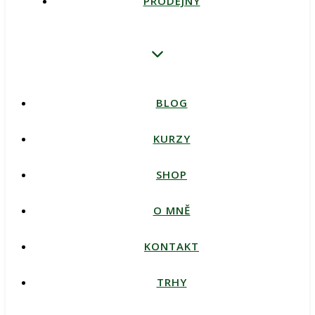
PRODEJNY
BLOG
KURZY
SHOP
O MNĚ
KONTAKT
TRHY