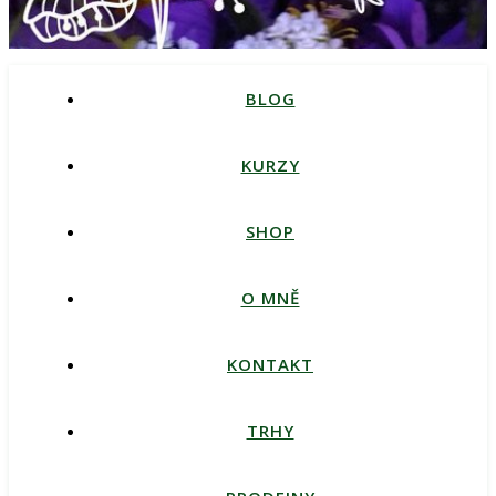
BLOG
KURZY
SHOP
O MNĚ
KONTAKT
TRHY