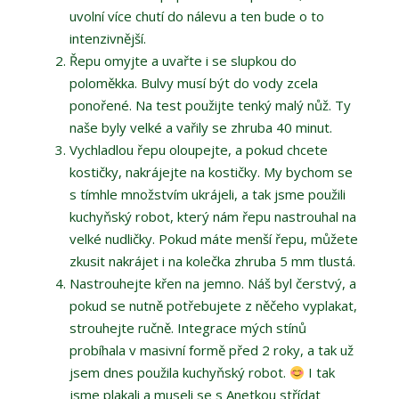
uvolní více chutí do nálevu a ten bude o to
intenzivnější.
Řepu omyjte a uvařte i se slupkou do
poloměkka. Bulvy musí být do vody zcela
ponořené. Na test použijte tenký malý nůž. Ty
naše byly velké a vařily se zhruba 40 minut.
Vychladlou řepu oloupejte, a pokud chcete
kostičky, nakrájejte na kostičky. My bychom se
s tímhle množstvím ukrájeli, a tak jsme použili
kuchyňský robot, který nám řepu nastrouhal na
velké nudličky. Pokud máte menší řepu, můžete
zkusit nakrájet i na kolečka zhruba 5 mm tlustá.
Nastrouhejte křen na jemno. Náš byl čerstvý, a
pokud se nutně potřebujete z něčeho vyplakat,
strouhejte ručně. Integrace mých stínů
probíhala v masivní formě před 2 roky, a tak už
jsem dnes použila kuchyňský robot.
I tak
jsme plakali a museli se s Anetkou střídat