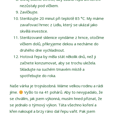
nezůstaly pod víčkem.
Zavíčkujte.
Sterilizujte 20 minut při teplotě 85 °C. My máme
zavařovací hrnec z Lidlu, který se ukázal jako
skvělá investice.
Sterilizované sklenice vyndáme z hrnce, otočíme
víčkem dolů, přikryjeme dekou a necháme do
druhého dne vychladnout.
Hotová řepa by měla stát několik dnů, než ji
začnete konzumovat, aby se trochu uležela.
Skladujte na suchém tmavém místě a
spotřebujte do roka.
Naše várka je trojnásobná. Máme velkou rodinu a rádi
jíme.
Vyšlo to na 41 pohárů. Aby to nevypadalo, že
se chválím, jak jsem výkonná, musím hned přiznat, že
se jednalo o týmový výkon. Táta všechno koření a
křen nakoupil a brzy ráno dal řepu vařit. Pak jsem