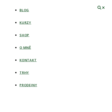
BLOG
KURZY
SHOP
O MNĚ
KONTAKT
TRHY
PRODEJNY