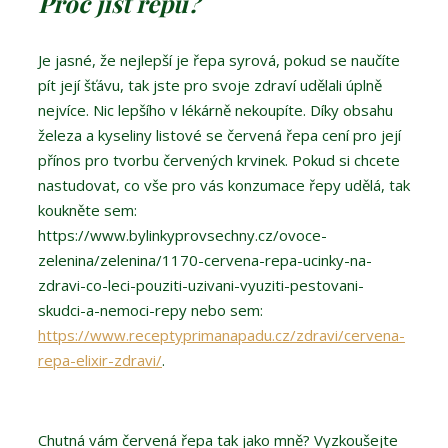
Proč jíst řepu?
Je jasné, že nejlepší je řepa syrová, pokud se naučíte
pít její šťávu, tak jste pro svoje zdraví udělali úplně
nejvíce. Nic lepšího v lékárně nekoupíte. Díky obsahu
železa a kyseliny listové se červená řepa cení pro její
přínos pro tvorbu červených krvinek. Pokud si chcete
nastudovat, co vše pro vás konzumace řepy udělá, tak
koukněte sem:
https://www.bylinkyprovsechny.cz/ovoce-
zelenina/zelenina/1170-cervena-repa-ucinky-na-
zdravi-co-leci-pouziti-uzivani-vyuziti-pestovani-
skudci-a-nemoci-repy nebo sem:
https://www.receptyprimanapadu.cz/zdravi/cervena-
repa-elixir-zdravi/
.
Chutná vám červená řepa tak jako mně? Vyzkoušejte