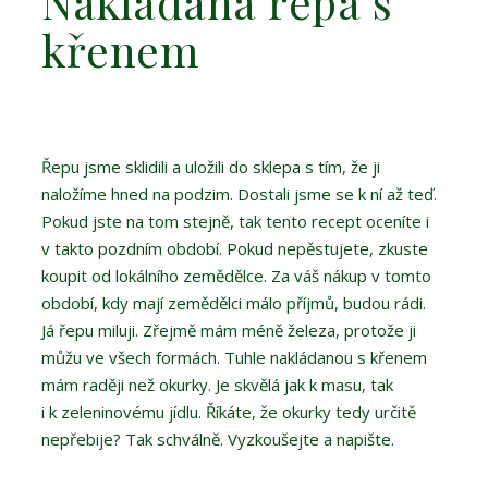
Nakládaná řepa s
křenem
Řepu jsme sklidili a uložili do sklepa s tím, že ji
naložíme hned na podzim. Dostali jsme se k ní až teď.
Pokud jste na tom stejně, tak tento recept oceníte i
v takto pozdním období. Pokud nepěstujete, zkuste
koupit od lokálního zemědělce. Za váš nákup v tomto
období, kdy mají zemědělci málo příjmů, budou rádi.
Já řepu miluji. Zřejmě mám méně železa, protože ji
můžu ve všech formách. Tuhle nakládanou s křenem
mám raději než okurky. Je skvělá jak k masu, tak
i k zeleninovému jídlu. Říkáte, že okurky tedy určitě
nepřebije? Tak schválně. Vyzkoušejte a napište.