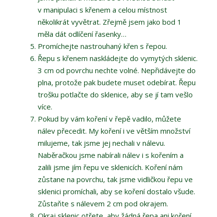
v manipulaci s křenem a celou místnost
několikrát vyvětrat. Zřejmě jsem jako bod 1
měla dát odlíčení řasenky…
Promíchejte nastrouhaný křen s řepou.
Řepu s křenem naskládejte do vymytých sklenic.
3 cm od povrchu nechte volné. Nepřidávejte do
plna, protože pak budete muset odebírat. Řepu
trošku potlačte do sklenice, aby se jí tam vešlo
více.
Pokud by vám koření v řepě vadilo, můžete
nálev přecedit. My koření i ve větším množství
milujeme, tak jsme jej nechali v nálevu.
Naběračkou jsme nabírali nálev i s kořením a
zalili jsme jím řepu ve sklenicích. Koření nám
zůstane na povrchu, tak jsme vidličkou řepu ve
sklenici promíchali, aby se koření dostalo všude.
Zůstaňte s nálevem 2 cm pod okrajem.
Okraj sklenic otřete, aby žádná řepa ani koření