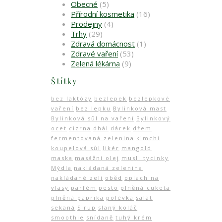
Obecné
(5)
Přírodní kosmetika
(16)
Prodejny
(4)
Trhy
(29)
Zdravá domácnost
(1)
Zdravé vaření
(53)
Zelená lékárna
(9)
Štítky
bez laktózy
bezlepek
bezlepkové
vaření
bez lepku
Bylinková mast
Bylinková sůl na vaření
Bylinkový
ocet
cizrna
dhál
dárek
džem
fermentovaná zelenina
kimchi
koupelová sůl
likér
mangold
maska
masážní olej
musli tycinky
Mýdla
nakládaná zelenina
nakládané zelí
oběd
oplach na
vlasy
parfém
pesto
plněná cuketa
plněná paprika
polévka
salát
sekaná
Sirup
slaný koláč
smoothie
snídaně
tuhý krém