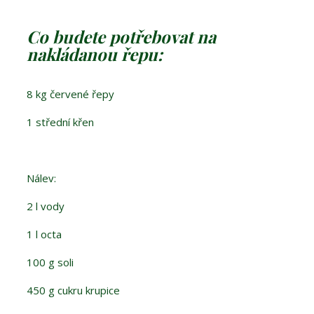
Co budete potřebovat na
nakládanou řepu:
8 kg červené řepy
1 střední křen
Nálev:
2 l vody
1 l octa
100 g soli
450 g cukru krupice