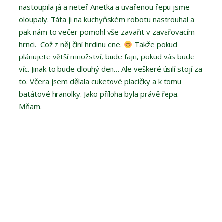
nastoupila já a neteř Anetka a uvařenou řepu jsme
oloupaly. Táta ji na kuchyňském robotu nastrouhal a
pak nám to večer pomohl vše zavařit v zavařovacím
hrnci. Což z něj činí hrdinu dne.
Takže pokud
plánujete větší množství, bude fajn, pokud vás bude
víc. Jinak to bude dlouhý den… Ale veškeré úsilí stojí za
to. Včera jsem dělala cuketové placičky a k tomu
batátové hranolky. Jako příloha byla právě řepa.
Mňam.