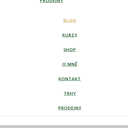
PRODEJNY
BLOG
KURZY
SHOP
O MNĚ
KONTAKT
TRHY
PRODEJNY