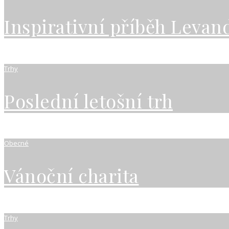
Inspirativní příběh Levan
Trhy
Poslední letošní trh
Obecné
Vánoční charita
Trhy