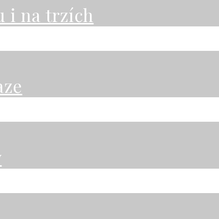
 i na trzích
aze
y