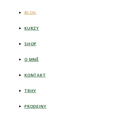
BLOG
KURZY
SHOP
O MNĚ
KONTAKT
TRHY
PRODEJNY