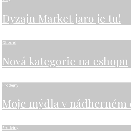
Dyzajn Market jaro je tu!
Obecné
Nová kategorie na eshopu
Prodejny
Moje mýdla v nádherném 
Prodejny