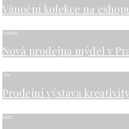
Vánoční kolekce na eshopu
Prodejny
Nová prodejna mýdel v Pr
Trhy
Prodejní výstava kreativit
Kurzy