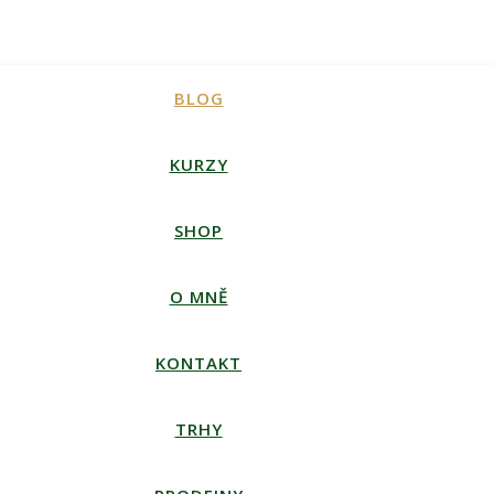
BLOG
KURZY
SHOP
O MNĚ
KONTAKT
TRHY